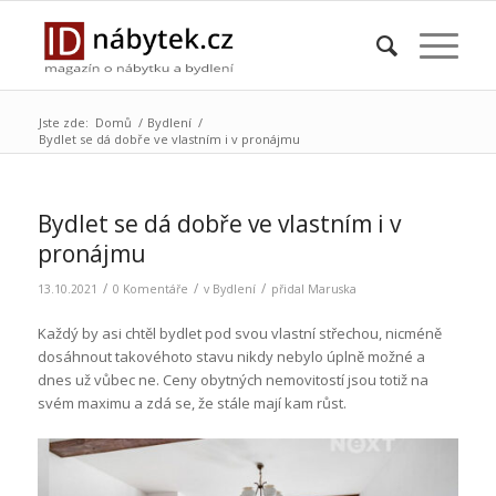
Jste zde:
Domů
/
Bydlení
/
Bydlet se dá dobře ve vlastním i v pronájmu
Bydlet se dá dobře ve vlastním i v
pronájmu
/
/
/
13.10.2021
0 Komentáře
v
Bydlení
přidal
Maruska
Každý by asi chtěl bydlet pod svou vlastní střechou, nicméně
dosáhnout takovéhoto stavu nikdy nebylo úplně možné a
dnes už vůbec ne. Ceny obytných nemovitostí jsou totiž na
svém maximu a zdá se, že stále mají kam růst.