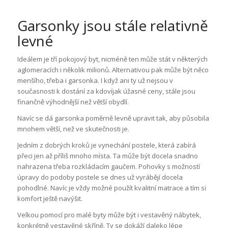
Garsonky jsou stále relativně
levné
Ideálem je tří pokojový byt, nicméně ten může stát v některých
aglomeracích i několik milionů. Alternativou pak může být něco
menšího, třeba i garsonka. I když ani ty už nejsou v
současnosti k dostání za kdovíjak úžasné ceny, stále jsou
finančně výhodnější než větší obydlí.
Navíc se dá garsonka poměrně levně upravit tak, aby působila
mnohem větší, než ve skutečnosti je.
Jedním z dobrých kroků je vynechání postele, která zabírá
přeci jen až příliš mnoho místa. Ta může být docela snadno
nahrazena třeba rozkládacím gaučem. Pohovky s možností
úpravy do podoby postele se dnes už vyrábějí docela
pohodlné. Navíc je vždy možné použít kvalitní matrace a tím si
komfort ještě navýšit.
Velkou pomocí pro malé byty může být i vestavěný nábytek,
konkrétně vestavěné skříně. Ty se dokáží daleko lépe