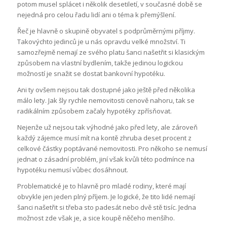
potom musel splácet i několik desetiletí, v současné době se
nejedná pro celou řadu lidí ani o téma k přemýšlení.
Řeč je hlavně o skupině obyvatel s podprůměrnými příjmy.
Takovýchto jedinců je u nás opravdu velké množství. Ti
samozřejmě nemají ze svého platu šanci našetřit si klasickým
způsobem na vlastní bydlením, takže jedinou logickou
možností je snažit se dostat bankovní hypotéku.
Ani ty ovšem nejsou tak dostupné jako ještě před několika
málo lety. Jak šly rychle nemovitosti cenově nahoru, tak se
radikálním způsobem začaly hypotéky zpřísňovat.
Nejenže už nejsou tak výhodné jako před lety, ale zároveň
každý zájemce musí mít na kontě zhruba deset procent z
celkové částky poptávané nemovitosti. Pro někoho se nemusí
jednat o zásadní problém, jiní však kvůli této podmínce na
hypotéku nemusí vůbec dosáhnout.
Problematické je to hlavně pro mladé rodiny, které mají
obvykle jen jeden plný příjem. Je logické, že tito lidé nemají
šanci našetřit si třeba sto padesát nebo dvě stě tisíc. Jedna
možnost zde však je, a sice koupě něčeho menšího.