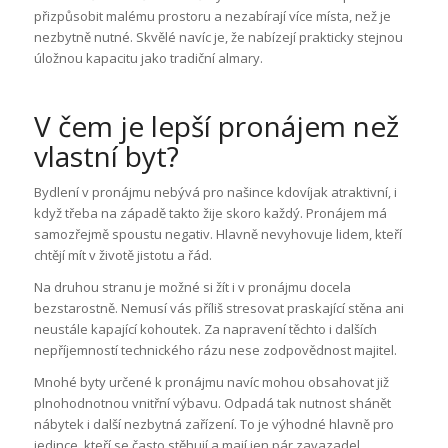
přizpůsobit malému prostoru a nezabírají více místa, než je
nezbytně nutné. Skvělé navíc je, že nabízejí prakticky stejnou
úložnou kapacitu jako tradiční almary.
V čem je lepší pronájem než
vlastní byt?
Bydlení v pronájmu nebývá pro našince kdovíjak atraktivní, i
když třeba na západě takto žije skoro každý. Pronájem má
samozřejmě spoustu negativ. Hlavně nevyhovuje lidem, kteří
chtějí mít v životě jistotu a řád.
Na druhou stranu je možné si žít i v pronájmu docela
bezstarostně. Nemusí vás příliš stresovat praskající stěna ani
neustále kapající kohoutek. Za napravení těchto i dalších
nepříjemností technického rázu nese zodpovědnost majitel.
Mnohé byty určené k pronájmu navíc mohou obsahovat již
plnohodnotnou vnitřní výbavu. Odpadá tak nutnost shánět
nábytek i další nezbytná zařízení. To je výhodné hlavně pro
jedince, kteří se často stěhují a mají jen pár zavazadel.