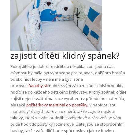
zajistit dítěti klidný spánek?
Pokoj dítěte je dobré rozdělit do několika zón. Jedna část
místnosti by měla být vyhrazena pro relaxaci, další pro hraní a
od školních let by v něm měla být i zóna
pracovní.
Banaby.sk
nabízí svým zákazníkům i další produkty
hodící se do každého dětského království. Klidný spánek dítěte
zajistí nejen kvalitní matrace vyrobená z přírodního materiálu,
ale také
polštářkový mantinel do postýlky
. V nabídce jsou
mantinely různých barev i rozměrů, takže zajisté najdete
takový, který se vám bude líbit vzhledově a zároveň se vám
bude hodit do postýlky rozměrově. Ušité jsou ze stoprocentní
bavlny, takže vaše dítě bude spát doslova jako v bavlnce.