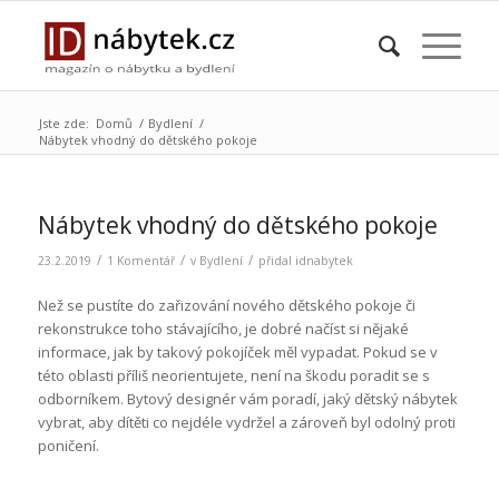
Jste zde:
Domů
/
Bydlení
/
Nábytek vhodný do dětského pokoje
Nábytek vhodný do dětského pokoje
/
/
/
23.2.2019
1 Komentář
v
Bydlení
přidal
idnabytek
Než se pustíte do zařizování nového dětského pokoje či
rekonstrukce toho stávajícího, je dobré načíst si nějaké
informace, jak by takový pokojíček měl vypadat. Pokud se v
této oblasti příliš neorientujete, není na škodu poradit se s
odborníkem. Bytový designér vám poradí, jaký dětský nábytek
vybrat, aby dítěti co nejdéle vydržel a zároveň byl odolný proti
poničení.