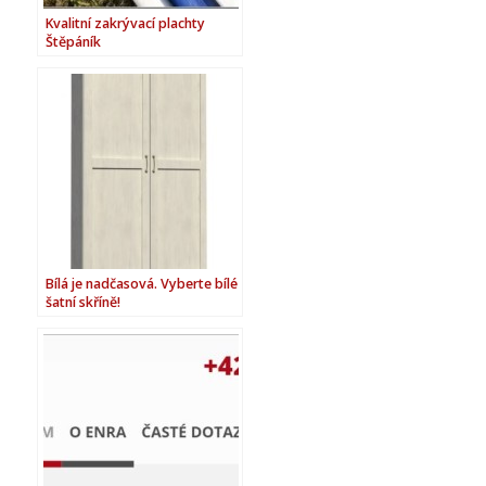
Kvalitní zakrývací plachty
Štěpáník
Bílá je nadčasová. Vyberte bílé
šatní skříně!