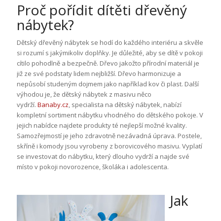
Proč pořídit dítěti dřevěný
nábytek?
Dětský dřevěný nábytek se hodí do každého interiéru a skvěle
si rozumí s jakýmikoliv doplňky. Je důležité, aby se dítě v pokoji
cítilo pohodlně a bezpečně. Dřevo jakožto přírodní materiál je
již ze své podstaty lidem nejbližší. Dřevo harmonizuje a
nepůsobí studeným dojmem jako například kov či plast. Další
výhodou je, že dětský nábytek z masivu něco
vydrží.
Banaby.cz
, specialista na dětský nábytek, nabízí
kompletní sortiment nábytku vhodného do dětského pokoje. V
jejich nabídce najdete produkty té nejlepší možné kvality.
Samozřejmostí je jeho zdravotně nezávadná úprava. Postele,
skříně i komody jsou vyrobeny z borovicového masivu. Vyplatí
se investovat do nábytku, který dlouho vydrží a najde své
místo v pokoji novorozence, školáka i adolescenta.
Jak