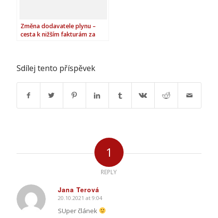
Změna dodavatele plynu –
cesta k nižším fakturám za
plyn
Sdílej tento příspěvek
1
REPLY
Jana Terová
20.10.2021 at 9:04
says:
SUper článek