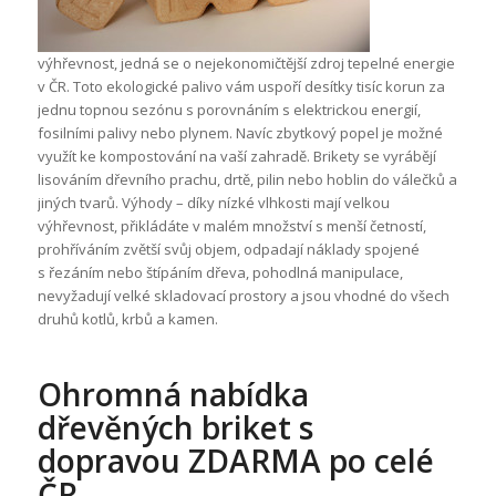
výhřevnost, jedná se o nejekonomičtější zdroj tepelné energie
v ČR. Toto ekologické palivo vám uspoří desítky tisíc korun za
jednu topnou sezónu s porovnáním s elektrickou energií,
fosilními palivy nebo plynem. Navíc zbytkový popel je možné
využít ke kompostování na vaší zahradě. Brikety se vyrábějí
lisováním dřevního prachu, drtě, pilin nebo hoblin do válečků a
jiných tvarů. Výhody – díky nízké vlhkosti mají velkou
výhřevnost, přikládáte v malém množství s menší četností,
prohříváním zvětší svůj objem, odpadají náklady spojené
s řezáním nebo štípáním dřeva, pohodlná manipulace,
nevyžadují velké skladovací prostory a jsou vhodné do všech
druhů kotlů, krbů a kamen.
Ohromná nabídka
dřevěných briket s
dopravou ZDARMA po celé
ČR