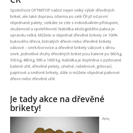
Společnost OPTIMTOP nabízí nejen velký výběr dřevěných
briket, ale také dopravu zdarma po celé ČR již od první
objednané palety, setkáte se zde s individuálním přístupem,
zkušeností a spolehlivostí. Nabídka ekologického paliva je
opravdu velká. Můžete si objednat dřevěné brikety ze 100%
bukového dřeva, listnatých dřevin nebo dřevěné brikety
válcové – smrk/borovice a dřevěné brikety válcové s dírou
smrk. Jednotlivé druhy dřevěných briket jsou balené po 960 kg,
500 kg, 480 kg, 990 a 1000 kg. Nabídka je doplněna o pytlované
balené uhlí, dřevěné pelety, uhelné, rašelinové, grilovací,
papírové a směsné brikety, dále si můžete objednat palivové
dřevo nebo dřevěné uhlí.
Je tady akce na dřevěné
brikety!
Ano,