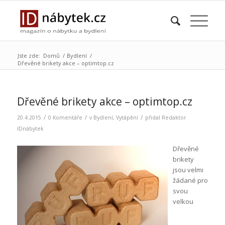
Jste zde:
Domů
/
Bydlení
/
Dřevěné brikety akce – optimtop.cz
Dřevěné brikety akce – optimtop.cz
/
/
/
20.4.2015
0 Komentáře
v
Bydlení
,
Vytápění
přidal
Redaktor
IDnábytek
Dřevěné
brikety
jsou velmi
žádané pro
svou
velkou