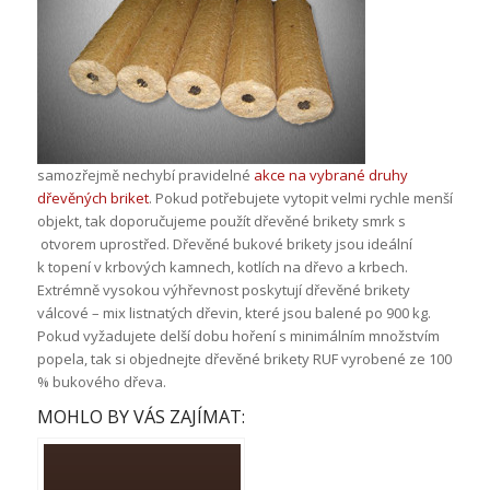
samozřejmě nechybí pravidelné
akce na vybrané druhy
dřevěných briket
. Pokud potřebujete vytopit velmi rychle menší
objekt, tak doporučujeme použít dřevěné brikety smrk s
otvorem uprostřed. Dřevěné bukové brikety jsou ideální
k topení v krbových kamnech, kotlích na dřevo a krbech.
Extrémně vysokou výhřevnost poskytují dřevěné brikety
válcové – mix listnatých dřevin, které jsou balené po 900 kg.
Pokud vyžadujete delší dobu hoření s minimálním množstvím
popela, tak si objednejte dřevěné brikety RUF vyrobené ze 100
% bukového dřeva.
MOHLO BY VÁS ZAJÍMAT: