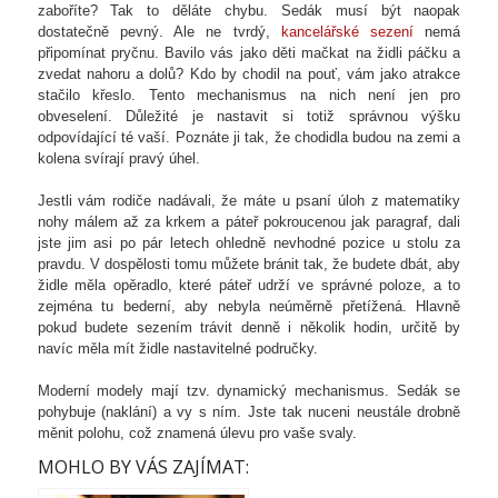
zaboříte? Tak to děláte chybu. Sedák musí být naopak
dostatečně pevný. Ale ne tvrdý,
kancelářské sezení
nemá
připomínat pryčnu. Bavilo vás jako děti mačkat na židli páčku a
zvedat nahoru a dolů? Kdo by chodil na pouť, vám jako atrakce
stačilo křeslo. Tento mechanismus na nich není jen pro
obveselení. Důležité je nastavit si totiž správnou výšku
odpovídající té vaší. Poznáte ji tak, že chodidla budou na zemi a
kolena svírají pravý úhel.
Jestli vám rodiče nadávali, že máte u psaní úloh z matematiky
nohy málem až za krkem a páteř pokroucenou jak paragraf, dali
jste jim asi po pár letech ohledně nevhodné pozice u stolu za
pravdu. V dospělosti tomu můžete bránit tak, že budete dbát, aby
židle měla opěradlo, které páteř udrží ve správné poloze, a to
zejména tu bederní, aby nebyla neúměrně přetížená. Hlavně
pokud budete sezením trávit denně i několik hodin, určitě by
navíc měla mít židle nastavitelné područky.
Moderní modely mají tzv. dynamický mechanismus. Sedák se
pohybuje (naklání) a vy s ním. Jste tak nuceni neustále drobně
měnit polohu, což znamená úlevu pro vaše svaly.
MOHLO BY VÁS ZAJÍMAT: