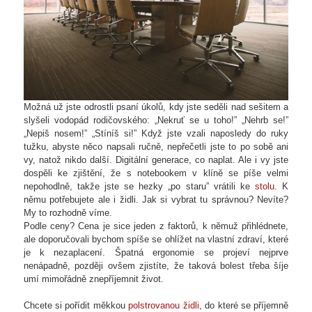
Možná už jste odrostli psaní úkolů, kdy jste seděli nad sešitem a
slyšeli vodopád rodičovského: „Nekruť se u toho!” „Nehrb se!”
„Nepiš nosem!” „Stíníš si!” Když jste vzali naposledy do ruky
tužku, abyste něco napsali ručně, nepřečetli jste to po sobě ani
vy, natož nikdo další. Digitální generace, co naplat. Ale i vy jste
dospěli ke zjištění, že s notebookem v klíně se píše velmi
nepohodlně, takže jste se hezky „po staru” vrátili ke
stolu
. K
němu potřebujete ale i židli. Jak si vybrat tu správnou? Nevíte?
My to rozhodně víme.
Podle ceny? Cena je sice jeden z faktorů, k němuž přihlédnete,
ale doporučovali bychom spíše se ohlížet na vlastní zdraví, které
je k nezaplacení. Špatná ergonomie se projeví nejprve
nenápadně, později ovšem zjistíte, že taková bolest třeba šíje
umí mimořádně znepříjemnit život.
Chcete si pořídit měkkou
polstrovanou židli
, do které se příjemně