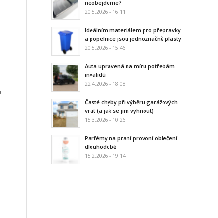
neobejdeme?
20.5.2026 - 16:11
Ideálním materiálem pro přepravky
a popelnice jsou jednoznačně plasty
20.5.2026 - 15:46
Auta upravená na míru potřebám
invalidů
22.4.2026 - 18:08
a
Časté chyby při výběru garážových
vrat (a jak se jim vyhnout)
15.3.2026 - 10:26
Parfémy na praní provoní oblečení
dlouhodobě
15.2.2026 - 19:14