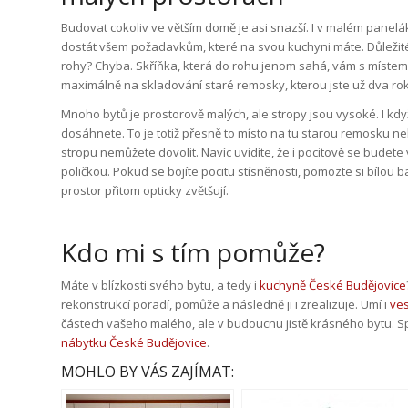
Budovat cokoliv ve větším domě je asi snazší. I v malém panelák
dostát všem požadavkům, které na svou kuchyni máte. Důležité 
rohy? Chyba. Skříňka, která do rohu jenom sahá, vám s míste
maximálně na skladování staré remosky, kterou jste už dva rok
Mnoho bytů je prostorově malých, ale stropy jsou vysoké. I když 
dosáhnete. To je totiž přesně to místo na tu starou remosku ne
stropu nemůžete dovolit. Navíc uvidíte, že i pocitově se budete
poličkou. Pokud se bojíte pocitu stísněnosti, pomozte si bílou
prostor přitom opticky zvětšují.
Kdo mi s tím pomůže?
Máte v blízkosti svého bytu, a tedy i
kuchyně České Budějovice
rekonstrukcí poradí, pomůže a následně ji i zrealizuje. Umí i
ves
částech vašeho malého, ale v budoucnu jistě krásného bytu. Spo
nábytku České Budějovice
.
MOHLO BY VÁS ZAJÍMAT: