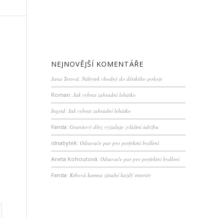
NEJNOVĚJŠÍ KOMENTÁŘE
Jana Terová
:
Nábytek vhodný do dětského pokoje
Roman
:
Jak vybrat zahradní lehátko
Ingrid
:
Jak vybrat zahradní lehátko
Fanda
:
Granitový dřez vyžaduje zvláštní údržbu
idnabytek
:
Odsavače par pro perfektní bydlení
Aneta Kohoutová
:
Odsavače par pro perfektní bydlení
Fanda
:
Krbová kamna zútulní každý interiér