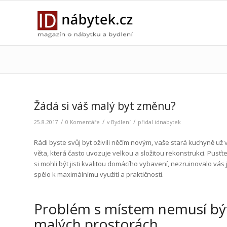
Žádá si váš malý byt změnu?
/
/
/
25.8.2017
0 Komentáře
v
Bydlení
přidal
idnabytek
Rádi byste svůj byt oživili něčím novým, vaše stará kuchyně už
věta, která často uvozuje velkou a složitou rekonstrukci. Pusťt
si mohli být jisti kvalitou domácího vybavení, nezruinovalo vás
spělo k maximálnímu využití a praktičnosti.
Problém s místem nemusí být
malých prostorách