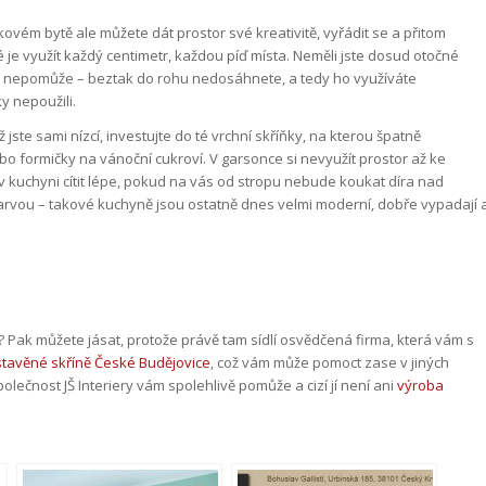
ovém bytě ale můžete dát prostor své kreativitě, vyřádit se a přitom
je využít každý centimetr, každou píď místa. Neměli jste dosud otočné
m nepomůže – beztak do rohu nedosáhnete, a tedy ho využíváte
y nepoužili.
jste sami nízcí, investujte do té vrchní skříňky, na kterou špatně
bo formičky na vánoční cukroví. V garsonce si nevyužít prostor až ke
 v kuchyni cítit lépe, pokud na vás od stropu nebude koukat díra nad
 barvou – takové kuchyně jsou ostatně dnes velmi moderní, dobře vypadají 
? Pak můžete jásat, protože právě tam sídlí osvědčená firma, která vám s
tavěné skříně České Budějovice
, což vám může pomoct zase v jiných
lečnost JŠ Interiery vám spolehlivě pomůže a cizí jí není ani
výroba