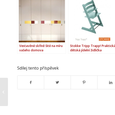
Vestavěné skříně šité na míru
Stokke Tripp Trapp! Praktick
vašeho domova
dětská jídelní židlička
Sdílej tento příspěvek
LED žárovky přinesou
vysokou úsporu v
interiéru i exteriéru