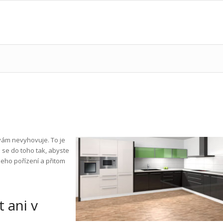
 vám nevyhovuje. To je
e se do toho tak, abyste
 jeho pořízení a přitom
 ani v