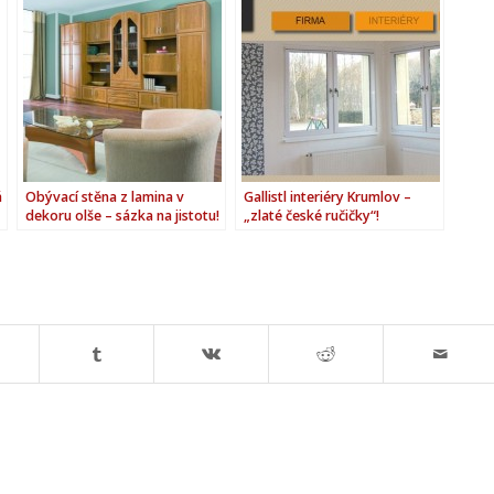
á
Obývací stěna z lamina v
Gallistl interiéry Krumlov –
dekoru olše – sázka na jistotu!
„zlaté české ručičky“!