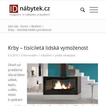
Jste zde:
Domů
/
Bydlení
/
Krby – tisíciletá lidská vymoženost
Krby – tisíciletá lidská vymoženost
/
/
/
9.3.2016
0 Komentáře
v
Bydlení
přidal
idnabytek
Oheň od
pradávna
dával lidem
užitek,
teplo,
světlo,
místo
k opékání