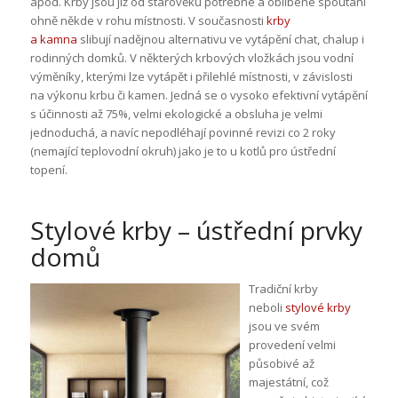
apod. Krby jsou již od starověku potřebné a oblíbené spoutání
ohně někde v rohu místnosti. V současnosti
krby
a kamna
slibují nadějnou alternativu ve vytápění chat, chalup i
rodinných domků. V některých krbových vložkách jsou vodní
výměníky, kterými lze vytápět i přilehlé místnosti, v závislosti
na výkonu krbu či kamen. Jedná se o vysoko efektivní vytápění
s účinnosti až 75%, velmi ekologické a obsluha je velmi
jednoduchá, a navíc nepodléhají povinné revizi co 2 roky
(nemající teplovodní okruh) jako je to u kotlů pro ústřední
topení.
Stylové krby – ústřední prvky
domů
Tradiční krby
neboli
stylové krby
jsou ve svém
provedení velmi
působivé až
majestátní, což