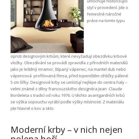
umocňuje historizující
styl v provedení. Jde o
řemeslně náročné
práce na tomto typu
oproti designovým krbům, které nevyžadují obezdívku krbové
vložky. Obezdívání se provádí zpravidla z přírodních materiálů
jako je leštěný mramor, štípaný vápenec, na mantel dub nebo
vápencová profilovaná římsa, před topeništěm cihličky pálené
5 cm šířky. Designové krby se umísťují nejlépe do centra haly –
velmi známé z dílny francouzského designéra Jean -Claude
Bordeleta s tradicí od roku 1976. U těchto avantgardních krbů
se výška sopouchu vyrábí podle výšky místnosti. Z materiálu
jde hlavně o kov a sklo.
Moderní krby – v nich nejen
polena hoří