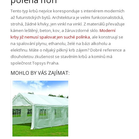
Tento typ krbů nejvíce koresponduje s interiérem moderních
až futuristických bytů. Architektura je velmi funkcionalistická,
strohá, žádné křivky, jen vinkl na vinkl. Z materiálů převažuje
kámen leštěný, beton, kov, a žáruvzdorné sklo.
Moderní
krby již nemusí spalovat jen suché polínka
, ale konstruují se
na spalování plynu, ethanolu, želé na bázi alkoholu a
elektřinu. Máte o nějaký pěkný krb zájem? Dobré reference a
dlouholetou zkušenost se stavěním krbů a komínů má
společnost Topsys Praha.
MOHLO BY VÁS ZAJÍMAT: