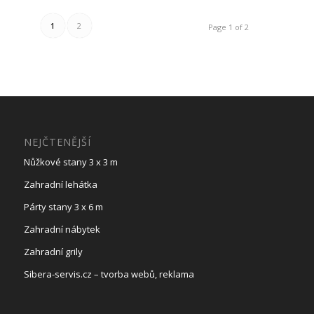
1
2
Page 1 of 2
NEJČTENĚJŠÍ
Nůžkové stany 3 x 3 m
Zahradní lehátka
Párty stany 3 x 6 m
Zahradní nábytek
Zahradní grily
Sibera-servis.cz – tvorba webů, reklama