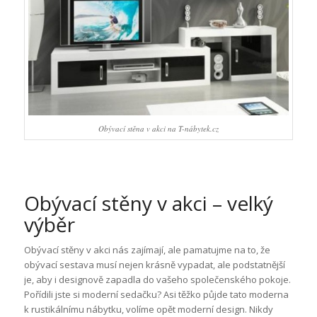
Obývací stěna v akci na T-nábytek.cz
Obývací stěny v akci – velký
výběr
Obývací stěny v akci nás zajímají, ale pamatujme na to, že
obývací sestava musí nejen krásně vypadat, ale podstatnější
je, aby i designově zapadla do vašeho společenského pokoje.
Pořídili jste si moderní sedačku? Asi těžko půjde tato moderna
k rustikálnímu nábytku, volíme opět moderní design. Nikdy