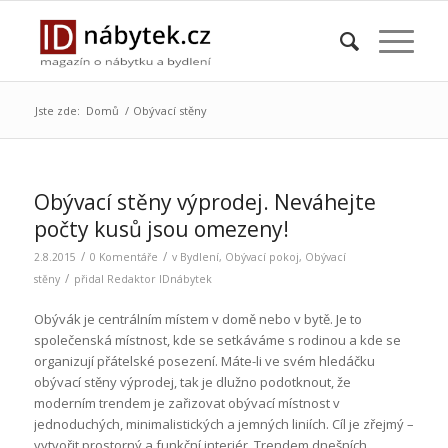
Jste zde:
Domů
/
Obývací stěny
Obývací stěny výprodej. Neváhejte
počty kusů jsou omezeny!
/
/
2.8.2015
0 Komentáře
v
Bydlení
,
Obývací pokoj
,
Obývací
/
stěny
přidal
Redaktor IDnábytek
Obývák je centrálním místem v domě nebo v bytě. Je to
společenská místnost, kde se setkáváme s rodinou a kde se
organizují přátelské posezení. Máte-li ve svém hledáčku
obývací stěny výprodej, tak je dlužno podotknout, že
moderním trendem je zařizovat obývací místnost v
jednoduchých, minimalistických a jemných liniích. Cíl je zřejmý –
vytvořit prostorný a funkční interiér. Trendem dnešních