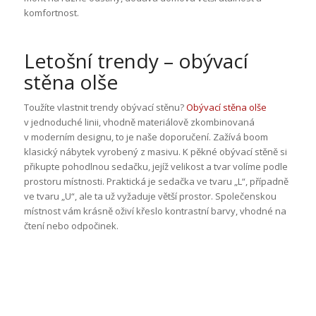
komfortnost.
Letošní trendy – obývací
stěna olše
Toužíte vlastnit trendy obývací stěnu?
Obývací stěna olše
v jednoduché linii, vhodně materiálově zkombinovaná
v moderním designu, to je naše doporučení. Zažívá boom
klasický nábytek vyrobený z masivu. K pěkné obývací stěně si
přikupte pohodlnou sedačku, jejíž velikost a tvar volíme podle
prostoru místnosti. Praktická je sedačka ve tvaru „L“, případně
ve tvaru „U“, ale ta už vyžaduje větší prostor. Společenskou
místnost vám krásně oživí křeslo kontrastní barvy, vhodné na
čtení nebo odpočinek.