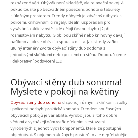
rozházené věci. Obývák není skladiště, ale relaxační pokoj. A
pokud toužíte po bezvadném posezení, pořiďte si taburety
s úložným prostorem. Trendy nábytek je závěsný nábytek s
policemi, knihovnami či regály. Ideální uspořádání pro
vysávání a úklid v bytě. Lidé dělají častou chybu již při
rozmisťování nábytku. S oblibou skříně nebo knihovny dávají
našikmo a tak se obírají o spoustu místa. Jak si tedy zařídit
útulný interiér? Zvolte obývací stěny dub sodoma s
jednotlivými skříňkami nebo policemi na stěnu. Doporučujeme
i dekorativní podsvícení LED.
Obývací stěny dub sonoma!
Myslete v pokoji na květiny
Obývací stěny dub sonoma
disponují různými skříňkami, stolky
i policemi, nechybí praktická komoda. Trendem současných
obývacích pokojů je variabilita. Výrobci jsou si toho dobře
vědomi a vycházejí nám vstříc efektními sestavami
vyrobených z jednotlivých komponentů, které lze postupně
objednávat. S objemem úložných prostorů to ale nepřehánějte