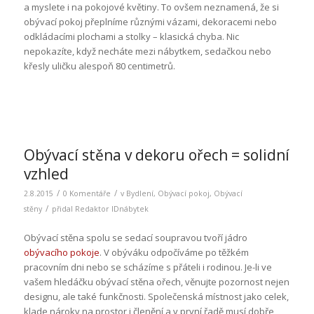
a myslete i na pokojové květiny. To ovšem neznamená, že si
obývací pokoj přeplníme různými vázami, dekoracemi nebo
odkládacími plochami a stolky – klasická chyba. Nic
nepokazíte, když necháte mezi nábytkem, sedačkou nebo
křesly uličku alespoň 80 centimetrů.
Obývací stěna v dekoru ořech = solidní
vzhled
/
/
2.8.2015
0 Komentáře
v
Bydlení
,
Obývací pokoj
,
Obývací
/
stěny
přidal
Redaktor IDnábytek
Obývací stěna spolu se sedací soupravou tvoří jádro
obývacího pokoje
. V obýváku odpočíváme po těžkém
pracovním dni nebo se scházíme s přáteli i rodinou. Je-li ve
vašem hledáčku obývací stěna ořech, věnujte pozornost nejen
designu, ale také funkčnosti. Společenská místnost jako celek,
klade nároky na prostor i členění a v první řadě musí dobře