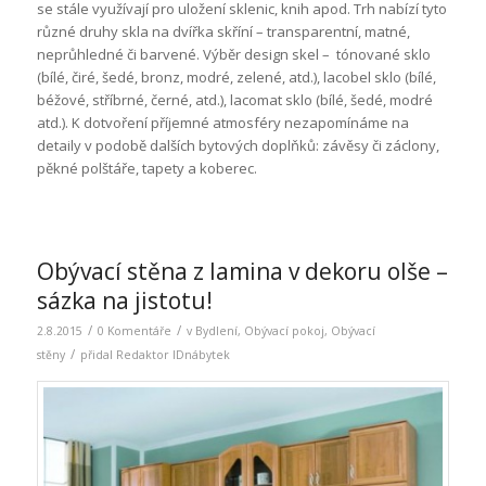
se stále využívají pro uložení sklenic, knih apod. Trh nabízí tyto
různé druhy skla na dvířka skříní – transparentní, matné,
neprůhledné či barvené. Výběr design skel – tónované sklo
(bílé, čiré, šedé, bronz, modré, zelené, atd.), lacobel sklo (bílé,
béžové, stříbrné, černé, atd.), lacomat sklo (bílé, šedé, modré
atd.). K dotvoření příjemné atmosféry nezapomínáme na
detaily v podobě dalších bytových doplňků: závěsy či záclony,
pěkné polštáře, tapety a koberec.
Obývací stěna z lamina v dekoru olše –
sázka na jistotu!
/
/
2.8.2015
0 Komentáře
v
Bydlení
,
Obývací pokoj
,
Obývací
/
stěny
přidal
Redaktor IDnábytek