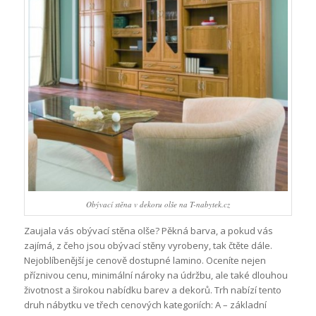
Obývací stěna v dekoru olše na T-nabytek.cz
Zaujala vás obývací stěna olše? Pěkná barva, a pokud vás
zajímá, z čeho jsou obývací stěny vyrobeny, tak čtěte dále.
Nejoblíbenější je cenově dostupné lamino. Oceníte nejen
příznivou cenu, minimální nároky na údržbu, ale také dlouhou
životnost a širokou nabídku barev a dekorů. Trh nabízí tento
druh nábytku ve třech cenových kategoriích: A – základní