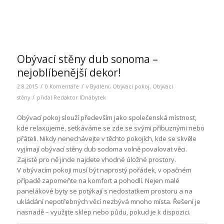
Obývací stěny dub sonoma –
nejoblíbenější dekor!
/
/
2.8.2015
0 Komentáře
v
Bydlení
,
Obývací pokoj
,
Obývací
/
stěny
přidal
Redaktor IDnábytek
Obývací pokoj slouží především jako společenská místnost,
kde relaxujeme, setkáváme se zde se svými příbuznými nebo
přáteli. Nikdy nenechávejte v těchto pokojích, kde se skvěle
vyjímají obývací stěny dub sodoma volně povalovat věci.
Zajisté pro ně jinde najdete vhodné úložné prostory.
V obývacím pokoji musí být naprostý pořádek, v opačném
případě zapomeňte na komfort a pohodlí. Nejen malé
panelákové byty se potýkají s nedostatkem prostoru a na
ukládání nepotřebných věcí nezbývá mnoho místa. Řešení je
nasnadě – využijte sklep nebo půdu, pokud je k dispozici.