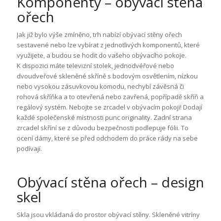
Komponenty – obývací stěna
ořech
Jak již bylo výše zmíněno, trh nabízí obývací stěny ořech
sestavené nebo lze vybírat z jednotlivých komponentů, které
využijete, a budou se hodit do vašeho obývacího pokoje.
K dispozici máte televizní stolek, jednodvéřové nebo
dvoudveřové skleněné skříně s bodovým osvětlením, nízkou
nebo vysokou zásuvkovou komodu, nechybí závěsná či
rohová skříňka a to otevřená nebo zavřená, popřípadě skříň a
regálový systém. Nebojte se zrcadel v obývacím pokoji! Dodají
každé společenské místnosti punc originality. Zadní strana
zrcadel skříní se z důvodu bezpečnosti podlepuje fólii. To
ocení dámy, které se před odchodem do práce rády na sebe
podívají.
Obývací stěna ořech – design
skel
Skla jsou vkládaná do prostor obývací stěny. Skleněné vitríny