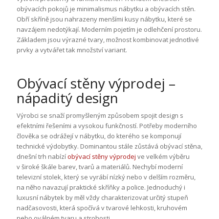
obývacích pokojů je minimalismus nábytku a obývacích stěn.
Obří skříně jsou nahrazeny menšími kusy nábytku, které se
navzájem nedotýkají. Moderním pojetím je odlehčení prostoru.
Základem jsou výrazné tvary, možnost kombinovat jednotlivé
prvky a vytvářet tak množství variant.
Obývací stěny výprodej –
nápaditý design
Výrobci se snaží promyšleným způsobem spojit design s
efektními řešeními a vysokou funkčností. Potřeby moderního
člověka se odrážejí v nábytku, do kterého se komponují
technické výdobytky. Dominantou stále zůstává obývací stěna,
dnešní trh nabízí
obývací stěny výprodej
ve velkém výběru
v široké škále barev, tvarů a materiálů. Nechybí moderní
televizní stolek, který se vyrábí nízký nebo v delším rozměru,
na něho navazují praktické skříňky a police. Jednoduchý i
luxusní nábytek by měl vždy charakterizovat určitý stupeň
nadčasovosti, která spočívá v tvarové lehkosti, kruhovém
nebo oválném tvaru a strohosti.