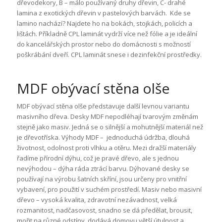
dřevodekory, B – málo používaný druhy dřevin, C- drahé
lamina z exotických dřevin v pastelových barvách. Kde se
lamino nachází? Najdete ho na bokách, stojkách, policích a
lištách. Příkladně CPL laminát vydrží více než fólie a je ideální
do kancelářských prostor nebo do domácnosti s možností
poškrábání dveří. CPL laminát snese i dezinfekční prostředky.
MDF obývací stěna olše
MDF obývací stěna olše představuje další levnou variantu
masivního dřeva. Desky MDF nepodléhají tvarovým změnám
stejně jako masiv. Jedná se o silnější a mohutnější materiál než
je dřevotříska. Výhody MDF – jednoduchá údržba, dlouhá
životnost, odolnost proti vlhku a otěru. Mezi dražší materiály
řadíme přírodní dýhu, což je pravé dřevo, ale s jednou
nevýhodou – dýha ráda ztrácí barvu. Dýhované desky se
používají na výrobu šatních skříní, jsou určeny pro vnitřní
vybavení, pro použití v suchém prostředí. Masiv nebo masivní
dřevo – vysoká kvalita, zdravotní nezávadnost, velká
rozmanitost, nadčasovost, snadno se dá předělat, brousit,
mořit na různé odstíny, dodává domovu větší útulnost a