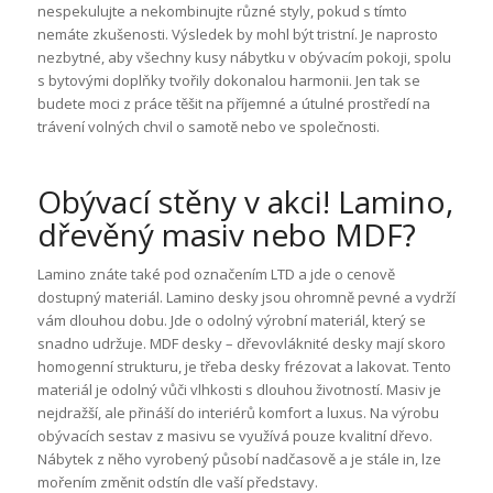
nespekulujte a nekombinujte různé styly, pokud s tímto
nemáte zkušenosti. Výsledek by mohl být tristní. Je naprosto
nezbytné, aby všechny kusy nábytku v obývacím pokoji, spolu
s bytovými doplňky tvořily dokonalou harmonii. Jen tak se
budete moci z práce těšit na příjemné a útulné prostředí na
trávení volných chvil o samotě nebo ve společnosti.
Obývací stěny v akci
! Lamino,
dřevěný masiv nebo MDF?
Lamino znáte také pod označením LTD a jde o cenově
dostupný materiál. Lamino desky jsou ohromně pevné a vydrží
vám dlouhou dobu. Jde o odolný výrobní materiál, který se
snadno udržuje. MDF desky – dřevovláknité desky mají skoro
homogenní strukturu, je třeba desky frézovat a lakovat. Tento
materiál je odolný vůči vlhkosti s dlouhou životností. Masiv je
nejdražší, ale přináší do interiérů komfort a luxus. Na výrobu
obývacích sestav z masivu se využívá pouze kvalitní dřevo.
Nábytek z něho vyrobený působí nadčasově a je stále in, lze
mořením změnit odstín dle vaší představy.