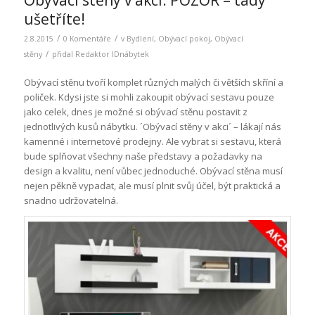
Obývací stěny v akci. POZOR – tady
ušetříte!
/
/
2.8.2015
0 Komentáře
v
Bydlení
,
Obývací pokoj
,
Obývací
/
stěny
přidal
Redaktor IDnábytek
Obývací stěnu tvoří komplet různých malých či větších skříní a
poliček. Kdysi jste si mohli zakoupit obývací sestavu pouze
jako celek, dnes je možné si obývací stěnu postavit z
jednotlivých kusů nábytku. ´Obývací stěny v akci´ – lákají nás
kamenné i internetové prodejny. Ale vybrat si sestavu, která
bude splňovat všechny naše představy a požadavky na
design a kvalitu, není vůbec jednoduché. Obývací stěna musí
nejen pěkně vypadat, ale musí plnit svůj účel, být praktická a
snadno udržovatelná.