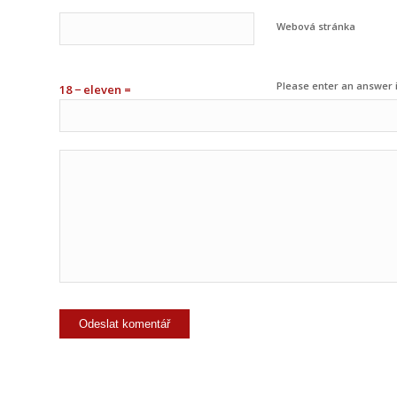
Webová stránka
Please enter an answer i
18 − eleven =