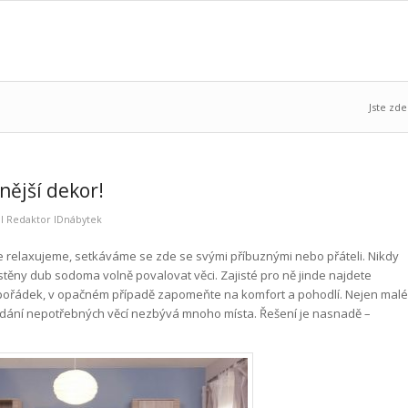
Jste zde
nější dekor!
al
Redaktor IDnábytek
e relaxujeme, setkáváme se zde se svými příbuznými nebo přáteli. Nikdy
 stěny dub sodoma volně povalovat věci. Zajisté pro ně jinde najdete
 pořádek, v opačném případě zapomeňte na komfort a pohodlí. Nejen malé
ádání nepotřebných věcí nezbývá mnoho místa. Řešení je nasnadě –