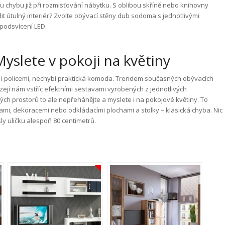
tou chybu již při rozmisťování nábytku. S oblibou skříně nebo knihovny
ídit útulný interiér? Zvolte obývací stěny dub sodoma s jednotlivými
podsvícení LED.
slete v pokoji na květiny
y i policemi, nechybí praktická komoda. Trendem současných obývacích
ázejí nám vstříc efektními sestavami vyrobených z jednotlivých
h prostorů to ale nepřehánějte a myslete i na pokojové květiny. To
i, dekoracemi nebo odkládacími plochami a stolky – klasická chyba. Nic
y uličku alespoň 80 centimetrů.