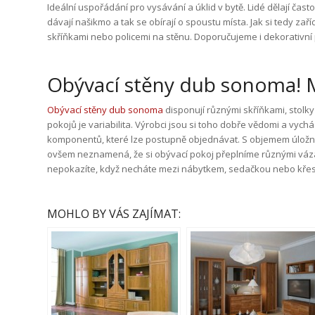
Ideální uspořádání pro vysávání a úklid v bytě. Lidé dělají čas
dávají našikmo a tak se obírají o spoustu místa. Jak si tedy zař
skříňkami nebo policemi na stěnu. Doporučujeme i dekorativní 
Obývací stěny dub sonoma! My
Obývací stěny dub sonoma
disponují různými skříňkami, stolk
pokojů je variabilita. Výrobci jsou si toho dobře vědomi a vych
komponentů, které lze postupně objednávat. S objemem úložnýc
ovšem neznamená, že si obývací pokoj přeplníme různými vázam
nepokazíte, když necháte mezi nábytkem, sedačkou nebo křesl
MOHLO BY VÁS ZAJÍMAT: