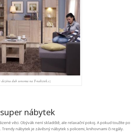
v dezénu dub sonoma na T-nabytek.cz
 super nábytek
ené věci. Obývák není skladiště, ale relaxační pokoj. A pokud toužíte po
 Trendy nábytek je závěsný nábytek s policemi, knihovnami či regály.