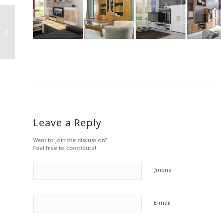
Obývací stěna v
dekoru ořech = solidní
vzhled
Leave a Reply
Want to join the discussion?
Feel free to contribute!
Jméno
E-mail