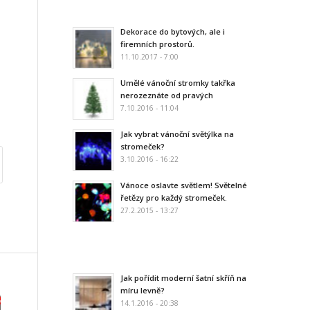
Dekorace do bytových, ale i
firemních prostorů.
11.10.2017 - 7:00
Umělé vánoční stromky takřka
nerozeznáte od pravých
7.10.2016 - 11:04
Jak vybrat vánoční světýlka na
stromeček?
3.10.2016 - 16:22
Vánoce oslavte světlem! Světelné
řetězy pro každý stromeček.
27.2.2015 - 13:27
Jak pořídit moderní šatní skříň na
míru levně?
14.1.2016 - 20:38