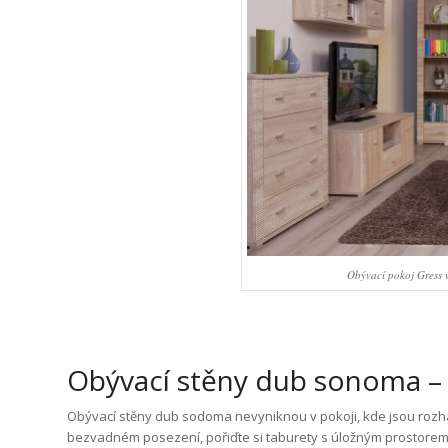
Obývací pokoj Gress 
Obývací stěny dub sonoma –
Obývací stěny dub sodoma nevyniknou v pokoji, kde jsou rozház
bezvadném posezení, pořiďte si taburety s úložným prostorem.