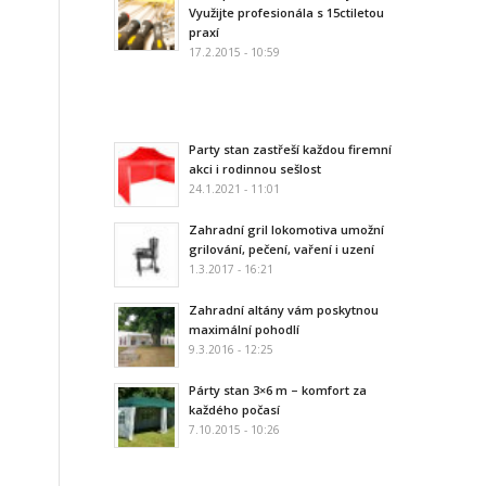
Využijte profesionála s 15ctiletou
praxí
17.2.2015 - 10:59
Party stan zastřeší každou firemní
akci i rodinnou sešlost
24.1.2021 - 11:01
Zahradní gril lokomotiva umožní
grilování, pečení, vaření i uzení
1.3.2017 - 16:21
Zahradní altány vám poskytnou
maximální pohodlí
9.3.2016 - 12:25
Párty stan 3×6 m – komfort za
každého počasí
7.10.2015 - 10:26