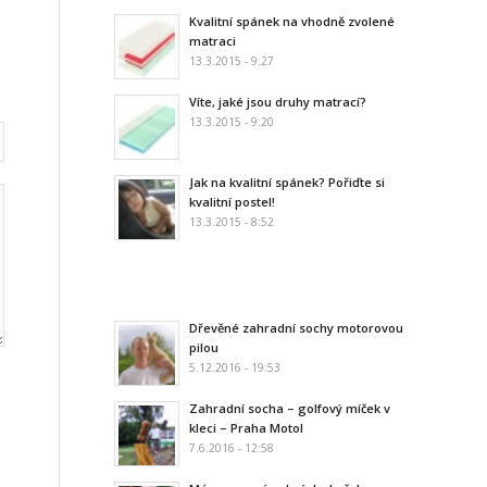
Kvalitní spánek na vhodně zvolené
matraci
13.3.2015 - 9:27
Víte, jaké jsou druhy matrací?
13.3.2015 - 9:20
Jak na kvalitní spánek? Pořiďte si
kvalitní postel!
13.3.2015 - 8:52
Dřevěné zahradní sochy motorovou
pilou
5.12.2016 - 19:53
Zahradní socha – golfový míček v
kleci – Praha Motol
7.6.2016 - 12:58