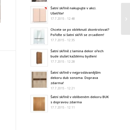
Šatní skříně nakupujte v akci.
Ušetříte!
17.7.2015 - 12:48
Chcete se po obléknutí zkontrolovat?
Pořiďte si šatní skříň se zrcadlem!
17.7.2015 - 12:35
Šatní skříně z lamina dekor ořech
bude slušet každému bydlení
17.7.2015 - 12:28
Šatní skříně v nejprodávanějším
dekoru dub sonoma. Doprava
zdarma!
17.7.2015 - 12:21
Šatní skříně v oblíbeném dekoru BUK
s dopravou zdarma
17.7.2015 - 12:11