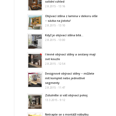
solidní vzhled
2.8.2015 - 13:16
Obývací stěna z lamina v dekoru olše
– sázka na jistotu!
2.8.2015 - 13:10
Když je obývací stěna bílá…
2.8.2015 - 13:00
I levné obývací stěny a sestavy mají
své kouzlo
2.8.2015 - 12:54
Designové obývací stěny – můžete
mít komplet nebo jednotlivé
segmenty
2.8.2015 - 11:47
Zútulněte si váš obývací pokoj
13.3.2015 - 9:12
Netrapte se s montáží nábytku.