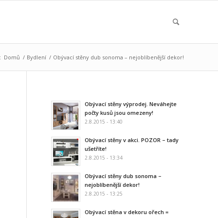
:
Domů
/
Bydlení
/
Obývací stěny dub sonoma – nejoblíbenější dekor!
Obývací stěny výprodej. Neváhejte
počty kusů jsou omezeny!
2.8.2015 - 13:40
Obývací stěny v akci. POZOR – tady
ušetříte!
2.8.2015 - 13:34
Obývací stěny dub sonoma –
nejoblíbenější dekor!
2.8.2015 - 13:25
Obývací stěna v dekoru ořech =