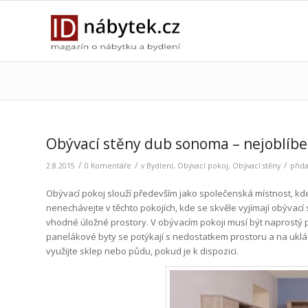
Obývací stěny dub sonoma – nejoblíbe
/
/
/
2.8.2015
0 Komentáře
v
Bydlení
,
Obývací pokoj
,
Obývací stěny
přid
Obývací pokoj slouží především jako společenská místnost, kd
nenechávejte v těchto pokojích, kde se skvěle vyjímají obývací
vhodné úložné prostory. V obývacím pokoji musí být naprostý
panelákové byty se potýkají s nedostatkem prostoru a na ukl
využijte sklep nebo půdu, pokud je k dispozici.