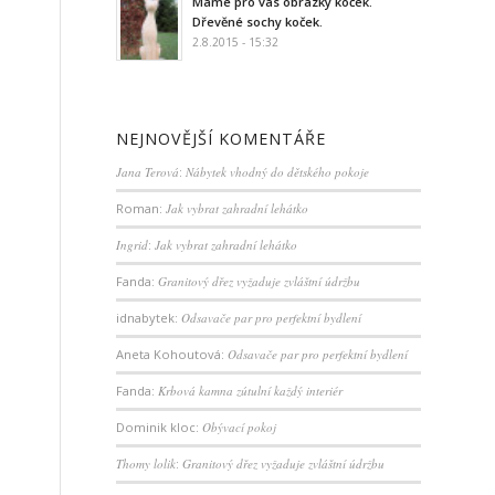
Máme pro vás obrázky koček.
Dřevěné sochy koček.
2.8.2015 - 15:32
NEJNOVĚJŠÍ KOMENTÁŘE
Jana Terová
:
Nábytek vhodný do dětského pokoje
Roman
:
Jak vybrat zahradní lehátko
Ingrid
:
Jak vybrat zahradní lehátko
Fanda
:
Granitový dřez vyžaduje zvláštní údržbu
idnabytek
:
Odsavače par pro perfektní bydlení
Aneta Kohoutová
:
Odsavače par pro perfektní bydlení
Fanda
:
Krbová kamna zútulní každý interiér
Dominik kloc
:
Obývací pokoj
Thomy lolik
:
Granitový dřez vyžaduje zvláštní údržbu