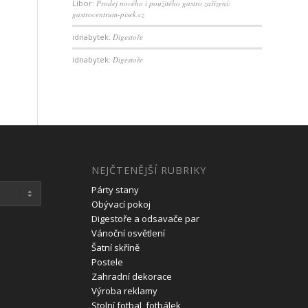
Libor
:
Prodej nového i použitého gastro zařízení:
gastrocentrum-pisek.cz
idnabytek
:
Digestoře
idnabytek
:
Digestoře
NEJČTENĚJŠÍ RUBRIKY
Párty stany
Obývací pokoj
Digestoře a odsavače par
Vánoční osvětlení
Šatní skříně
Postele
Zahradní dekorace
Výroba reklamy
Stolní fotbal, fotbálek