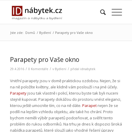
Jste zde:
Domů
/
Bydlení
/
Parapety pro Vaše okno
Parapety pro Vaše okno
/
/
/
29.4.2016
0 Komentáře
v
Bydlení
přidal
idnabytek
Vnitřní parapety jsou v domě praktickou ozdobou. Nejen, že si
na ně položíte květiny, ale klidně vám poslouží i na jiné účely.
Parapety
jsou tak vlastně i policí, kterou byste tak byli nuceni
stejně kupovat. Parapety dokážou do prostoru vnést eleganci,
kterou ještě umocníte tím, co na ně dáte.
Parapet
nejen že se
podílí na lepším vzhledu objektu, ale také ho chrání. Proto
bychom neměli výběr parapetů podceňovat, a svěřit tento
problém do rukou odborníků. Na trhu je dnes k dispozici široká
nabídka parapetů, které slouží jako vhodné řešení úpravy