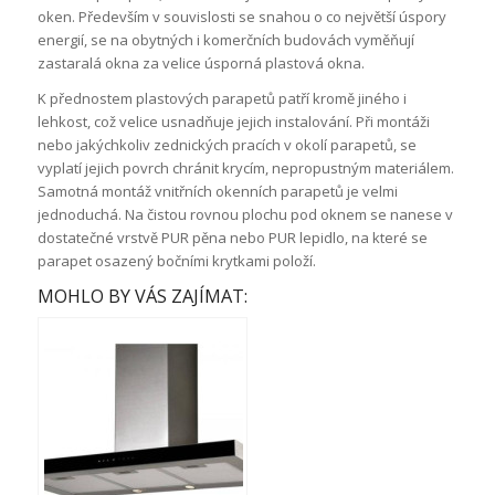
oken. Především v souvislosti se snahou o co největší úspory
energií, se na obytných i komerčních budovách vyměňují
zastaralá okna za velice úsporná plastová okna.
K přednostem plastových parapetů patří kromě jiného i
lehkost, což velice usnadňuje jejich instalování. Při montáži
nebo jakýchkoliv zednických pracích v okolí parapetů, se
vyplatí jejich povrch chránit krycím, nepropustným materiálem.
Samotná montáž vnitřních okenních parapetů je velmi
jednoduchá. Na čistou rovnou plochu pod oknem se nanese v
dostatečné vrstvě PUR pěna nebo PUR lepidlo, na které se
parapet osazený bočními krytkami položí.
MOHLO BY VÁS ZAJÍMAT: