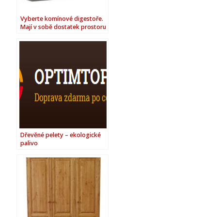
Vyberte komínové digestoře.
Mají v sobě dostatek prostoru
pro kvalitní odsávací
technologii!
Dřevěné pelety – ekologické
palivo