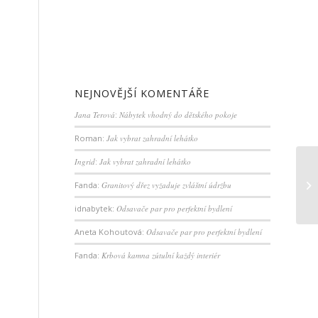
NEJNOVĚJŠÍ KOMENTÁŘE
Jana Terová
:
Nábytek vhodný do dětského pokoje
Roman
:
Jak vybrat zahradní lehátko
Ingrid
:
Jak vybrat zahradní lehátko
Fanda
:
Granitový dřez vyžaduje zvláštní údržbu
idnabytek
:
Odsavače par pro perfektní bydlení
Aneta Kohoutová
:
Odsavače par pro perfektní bydlení
Fanda
:
Krbová kamna zútulní každý interiér