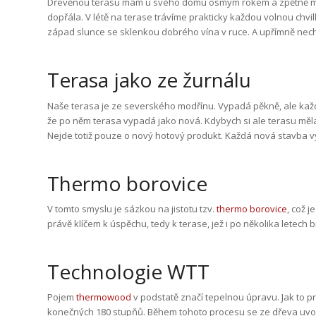
Dřevěnou terasu mám u svého domu osmým rokem a zpětně musím
dopřála. V létě na terase trávíme prakticky každou volnou chv
západ slunce se sklenkou dobrého vína v ruce. A upřímně ne
Terasa jako ze žurnálu
Naše terasa je ze severského modřínu. Vypadá pěkně, ale každ
že po něm terasa vypadá jako nová. Kdybych si ale terasu měla 
Nejde totiž pouze o nový hotový produkt. Každá nová stavba vy
Thermo borovice
V tomto smyslu je sázkou na jistotu tzv.
thermo borovice
, což 
právě klíčem k úspěchu, tedy k terase, jež i po několika letech
Technologie WTT
Pojem
thermowood
v podstatě značí tepelnou úpravu. Jak to 
konečných 180 stupňů. Během tohoto procesu se ze dřeva uvol