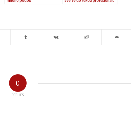
mnoho podob
svěřte do rukou profesionálů
0
REPLIES