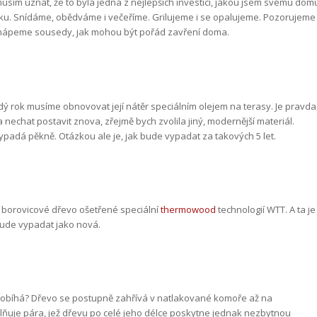
 uznat, že to byla jedna z nejlepších investicí, jakou jsem svému dom
ilku. Snídáme, obědváme i večeříme. Grilujeme i se opalujeme. Pozorujeme
chápeme sousedy, jak mohou být pořád zavření doma.
ý rok musíme obnovovat její nátěr speciálním olejem na terasy. Je pravda
nechat postavit znova, zřejmě bych zvolila jiný, modernější materiál.
padá pěkně. Otázkou ale je, jak bude vypadat za takových 5 let.
je borovicové dřevo ošetřené speciální
thermowood
technologií WTT. A ta je
 bude vypadat jako nová.
probíhá? Dřevo se postupně zahřívá v natlakované komoře až na
ňuje pára, jež dřevu po celé jeho délce poskytne jednak nezbytnou