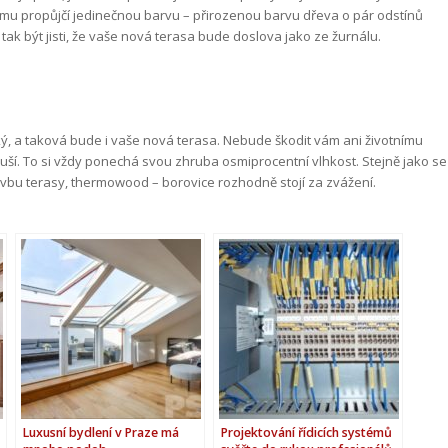
é mu propůjčí jedinečnou barvu – přirozenou barvu dřeva o pár odstínů
tak být jisti, že vaše nová terasa bude doslova jako ze žurnálu.
ý, a taková bude i vaše nová terasa. Nebude škodit vám ani životnímu
ší. To si vždy ponechá svou zhruba osmiprocentní vlhkost. Stejně jako se
avbu terasy, thermowood – borovice rozhodně stojí za zvážení.
Luxusní bydlení v Praze má
Projektování řídicích systémů