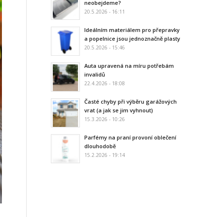
neobejdeme?
20.5.2026 - 16:11
Ideálním materiálem pro přepravky
a popelnice jsou jednoznačně plasty
20.5.2026 - 15:46
Auta upravená na míru potřebám
invalidů
22.4.2026 - 18:08
Časté chyby při výběru garážových
vrat (a jak se jim vyhnout)
15.3.2026 - 10:26
Parfémy na praní provoní oblečení
dlouhodobě
15.2.2026 - 19:14