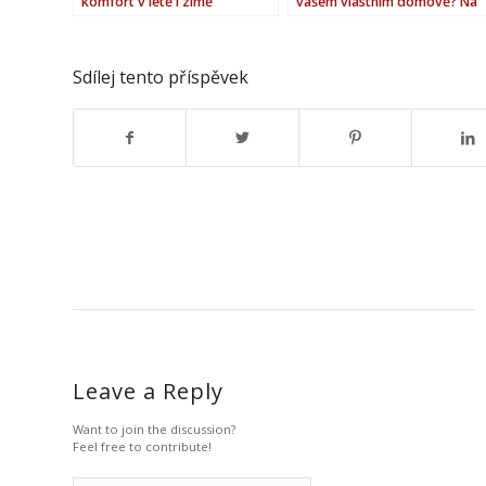
komfort v létě i zimě
vašem vlastním domově? Na
vině může být i syntetická
podlaha!
Sdílej tento příspěvek
Leave a Reply
Want to join the discussion?
Feel free to contribute!