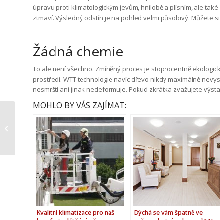
úpravu proti klimatologickým jevům, hnilobě a plísním, ale tak
ztmaví. Výsledný odstín je na pohled velmi působivý. Můžete si 
Žádná chemie
To ale není všechno. Zmíněný proces je stoprocentně ekologick
prostředí. WTT technologie navíc dřevo nikdy maximálně nevysu
nesmrští ani jinak nedeformuje. Pokud zkrátka zvažujete výst
MOHLO BY VÁS ZAJÍMAT:
Dopřejte svému
pejskovi či kočičce
luxus v podobě
vlastního vstupu do...
Kvalitní klimatizace pro náš
Dýchá se vám špatně ve