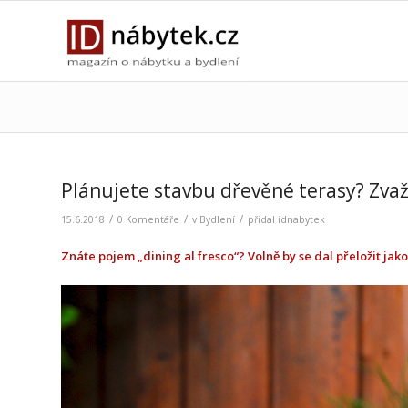
Plánujete stavbu dřevěné terasy? Zvaž
/
/
/
15.6.2018
0 Komentáře
v
Bydlení
přidal
idnabytek
Znáte pojem „dining al fresco“? Volně by se dal přeložit jak