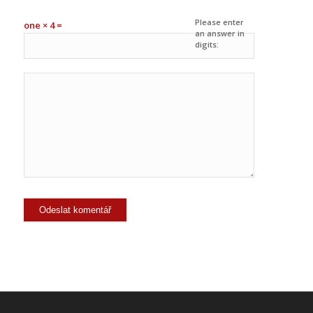
Please enter
one × 4 =
an answer in
digits: