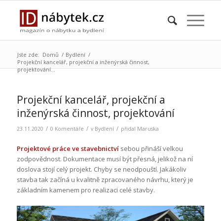
Jste zde:
Domů
/
Bydlení
/
Projekční kancelář, projekční a inženýrská činnost,
projektování...
Projekční kancelář, projekční a
inženýrská činnost, projektování
/
/
/
23.11.2020
0 Komentáře
v
Bydlení
přidal
Maruska
Projektové práce ve stavebnictví
sebou přináší velkou
zodpovědnost. Dokumentace musí být přesná, jelikož na ní
doslova stojí celý projekt. Chyby se neodpouští. Jakákoliv
stavba tak začíná u kvalitně zpracovaného návrhu, který je
základním kamenem pro realizaci celé stavby.