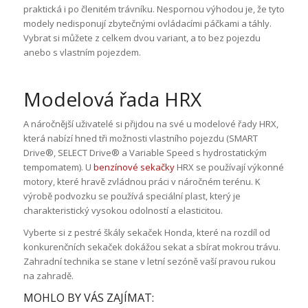
praktická i po členitém trávníku. Nespornou výhodou je, že tyto
modely nedisponují zbytečnými ovládacími páčkami a táhly.
Vybrat si můžete z celkem dvou variant, a to bez pojezdu
anebo s vlastním pojezdem.
Modelová řada HRX
A náročnější uživatelé si přijdou na své u modelové řady HRX,
která nabízí hned tři možnosti vlastního pojezdu (SMART
Drive®, SELECT Drive® a Variable Speed s hydrostatickým
tempomatem). U
benzínové sekačky
HRX se používají výkonné
motory, které hravě zvládnou práci v náročném terénu. K
výrobě podvozku se používá speciální plast, který je
charakteristický vysokou odolností a elasticitou.
Vyberte si z pestré škály sekaček Honda, které na rozdíl od
konkurenčních sekaček dokážou sekat a sbírat mokrou trávu.
Zahradní technika se stane v letní sezóně vaší pravou rukou
na zahradě.
MOHLO BY VÁS ZAJÍMAT: