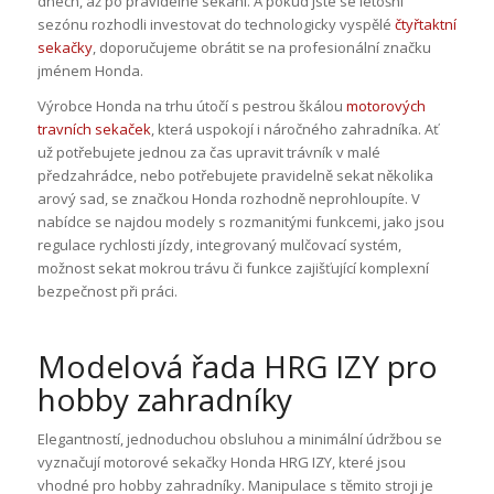
dnech, až po pravidelné sekání. A pokud jste se letošní
sezónu rozhodli investovat do technologicky vyspělé
čtyřtaktní
sekačky
, doporučujeme obrátit se na profesionální značku
jménem Honda.
Výrobce Honda na trhu útočí s pestrou škálou
motorových
travních sekaček
, která uspokojí i náročného zahradníka. Ať
už potřebujete jednou za čas upravit trávník v malé
předzahrádce, nebo potřebujete pravidelně sekat několika
arový sad, se značkou Honda rozhodně neprohloupíte. V
nabídce se najdou modely s rozmanitými funkcemi, jako jsou
regulace rychlosti jízdy, integrovaný mulčovací systém,
možnost sekat mokrou trávu či funkce zajišťující komplexní
bezpečnost při práci.
Modelová řada HRG IZY pro
hobby zahradníky
Elegantností, jednoduchou obsluhou a minimální údržbou se
vyznačují motorové sekačky Honda HRG IZY, které jsou
vhodné pro hobby zahradníky. Manipulace s těmito stroji je