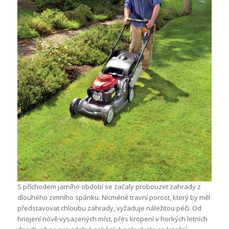
S příchodem jarního období se začaly probouzet zahrady z
dlouhého zimního spánku. Nicméně travní porost, který by měl
představovat chloubu zahrady, vyžaduje náležitou péči. Od
hnojení nově vysazených míst, přes kropení v horkých letních