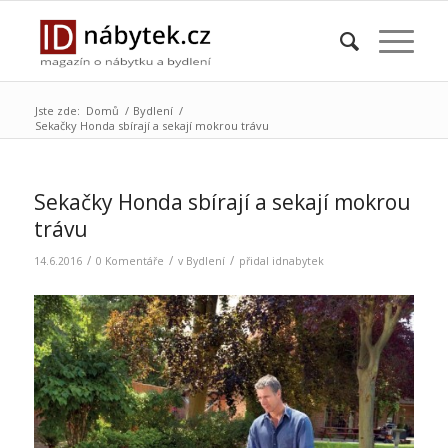
Jste zde:
Domů
/
Bydlení
/
Sekačky Honda sbírají a sekají mokrou trávu
Sekačky Honda sbírají a sekají mokrou
trávu
/
/
/
14.6.2016
0 Komentáře
v
Bydlení
přidal
idnabytek