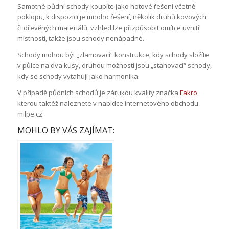
Samotné půdní schody koupíte jako hotové řešení včetně
poklopu, k dispozici je mnoho řešení, několik druhů kovových
či dřevěných materiálů, vzhled lze přizpůsobit omítce uvnitř
místnosti, takže jsou schody nenápadné.
Schody mohou být „zlamovací“ konstrukce, kdy schody složíte
v půlce na dva kusy, druhou možností jsou „stahovací“ schody,
kdy se schody vytahují jako harmonika.
V případě půdních schodů je zárukou kvality značka
Fakro
,
kterou taktéž naleznete v nabídce internetového obchodu
milpe.cz.
MOHLO BY VÁS ZAJÍMAT: