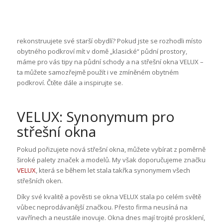
rekonstruujete své starší obydlí? Pokud jste se rozhodli místo
obytného podkroví mít v domě „klasické“ půdní prostory,
máme pro vás tipy na půdní schody a na střešní okna VELUX –
ta můžete samozřejmě použít i ve zmíněném obytném
podkroví. Čtěte dále a inspirujte se.
VELUX: Synonymum pro
střešní okna
Pokud pořizujete nová střešní okna, můžete vybírat z poměrně
široké palety značek a modelů. My však doporučujeme značku
VELUX
, která se během let stala takřka synonymem všech
střešních oken.
Díky své kvalitě a pověsti se okna VELUX stala po celém světě
vůbec neprodávanější značkou. Přesto firma neusíná na
vavřínech a neustále inovuje. Okna dnes mají trojité prosklení,