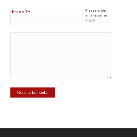
Please enter
three × 3 =
an answer in
digits: