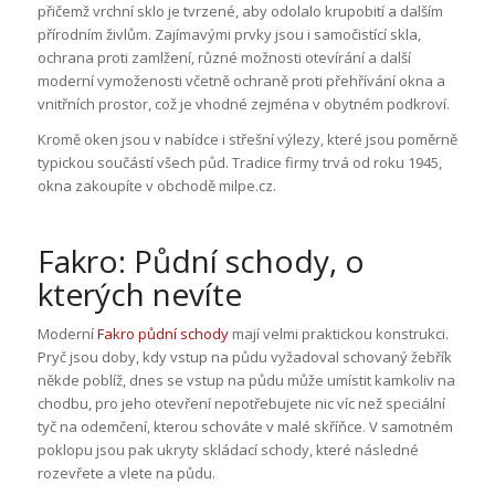
přičemž vrchní sklo je tvrzené, aby odolalo krupobití a dalším
přírodním živlům. Zajímavými prvky jsou i samočistící skla,
ochrana proti zamlžení, různé možnosti otevírání a další
moderní vymoženosti včetně ochraně proti přehřívání okna a
vnitřních prostor, což je vhodné zejména v obytném podkroví.
Kromě oken jsou v nabídce i střešní výlezy, které jsou poměrně
typickou součástí všech půd. Tradice firmy trvá od roku 1945,
okna zakoupíte v obchodě milpe.cz.
Fakro: Půdní schody, o
kterých nevíte
Moderní
Fakro půdní schody
mají velmi praktickou konstrukci.
Pryč jsou doby, kdy vstup na půdu vyžadoval schovaný žebřík
někde poblíž, dnes se vstup na půdu může umístit kamkoliv na
chodbu, pro jeho otevření nepotřebujete nic víc než speciální
tyč na odemčení, kterou schováte v malé skříňce. V samotném
poklopu jsou pak ukryty skládací schody, které následné
rozevřete a vlete na půdu.