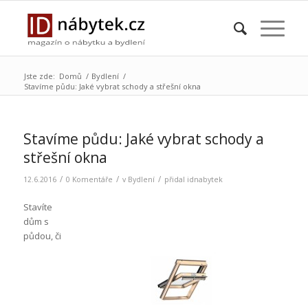
Jste zde:
Domů
/
Bydlení
/
Stavíme půdu: Jaké vybrat schody a střešní okna
Stavíme půdu: Jaké vybrat schody a
střešní okna
/
/
/
12.6.2016
0 Komentáře
v
Bydlení
přidal
idnabytek
Stavíte
dům s
půdou, či