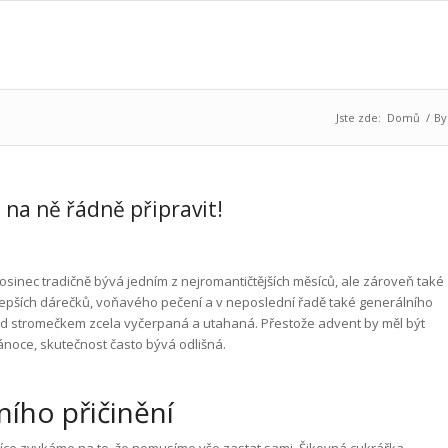
Jste zde:
Domů
/
By
 na ně řádně připravit!
osinec tradičně bývá jedním z nejromantičtějších měsíců, ale zároveň také
epších dárečků, voňavého pečení a v neposlední řadě také generálního
od stromečkem zcela vyčerpaná a utahaná. Přestože advent by měl být
noce, skutečnost často bývá odlišná.
tního přičinění