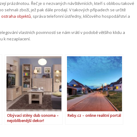
ejí prázdnotou. Řeč je o nezvaných návštěvnících, kteří s oblibou takové
bo sehnali zboží, jež pak dále prodají. V takových případech se určitě
á
ostraha objektů
, správa telefonní ústředny, klíčového hospodářství a
elegování vlastních povinností se nám vrátí v podobě většího klidu a
nu k nezaplacení.
Obývací stěny dub sonoma –
Reby.cz – online realitní portál
nejoblíbenější dekor!