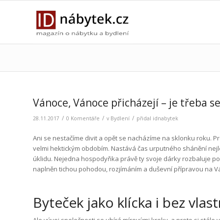
Vánoce, Vánoce přicházejí – je třeba se
/
/
/
28.11.2017
0 Komentáře
v
Bydlení
přidal
idnabytek
Ani se nestačíme divit a opět se nacházíme na sklonku roku. Pr
velmi hektickým obdobím. Nastává čas urputného shánění nejl
úklidu. Nejedna hospodyňka právě ty svoje dárky rozbaluje p
naplněn tichou pohodou, rozjímáním a duševní přípravou na Vá
Byteček jako klícka i bez vlas