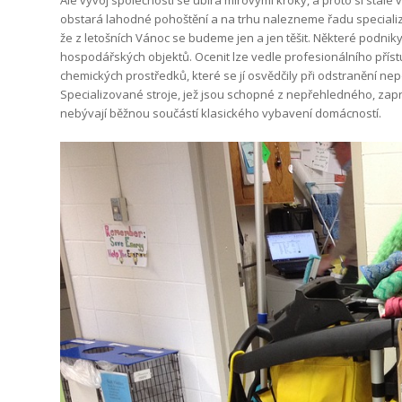
Ale vývoj společnosti se ubírá mírovými kroky, a proto si stál
obstará lahodné pohoštění a na trhu nalezneme řadu speciali
že z letošních Vánoc se budeme jen a jen těšit. Některé podnik
hospodářských objektů. Ocenit lze vedle profesionálního přístu
chemických prostředků, které se jí osvědčily při odstranění n
Specializované stroje, jež jsou schopné z nepřehledného, zap
nebývají běžnou součástí klasického vybavení domácností.