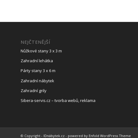
NEJČTENĚJŠÍ
Nůžkové stany 3 x 3 m
Zahradní lehátka
Párty stany 3 x 6 m
Zahradní nábytek
Zahradní grily
Sibera-servis.cz – tvorba webů, reklama
© Copyright -
IDnábytek.cz
-
powered by Enfold WordPress Theme