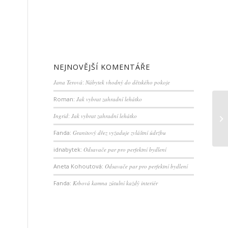
NEJNOVĚJŠÍ KOMENTÁŘE
Jana Terová
:
Nábytek vhodný do dětského pokoje
Roman
:
Jak vybrat zahradní lehátko
Ingrid
:
Jak vybrat zahradní lehátko
Fanda
:
Granitový dřez vyžaduje zvláštní údržbu
idnabytek
:
Odsavače par pro perfektní bydlení
Aneta Kohoutová
:
Odsavače par pro perfektní bydlení
Fanda
:
Krbová kamna zútulní každý interiér