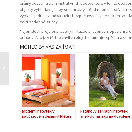
průmyslových a administrativních budov, které v tomto období z
objekty vyhledávají, aby se tam ukryli před nepřízní počasí, ne
vyplatí sjednat si individuální bezpečnostní systém, kam spad
další podobné služby.
Nejen štěstí přeje připraveným. Každé preventivní opatření a d
pohody. A to je v těchto chvílích plných mumraje, spěchu a sho
MOHLO BY VÁS ZAJÍMAT:
Co obnáší vyčištění
koberce profesionální
firmou?
Moderní nábytek v
Ratanový zahradní nábytek
nadčasovém designu! Jděte s
aneb doma jako na dovolené
dobou