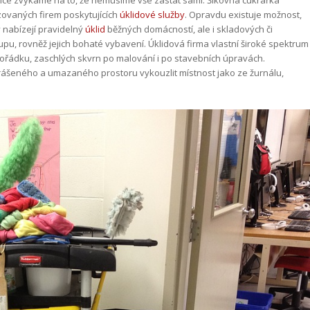
e více zvykáme na to, že nemusíme vše zastat sami. Šikovná cukrářka
zovaných firem poskytujících
úklidové služby
. Opravdu existuje možnost,
y nabízejí pravidelný
úklid
běžných domácností, ale i skladových či
pu, rovněž jejich bohaté vybavení. Úklidová firma vlastní široké spektrum
epořádku, zaschlých skvrn po malování i po stavebních úpravách.
rášeného a umazaného prostoru vykouzlit místnost jako ze žurnálu,