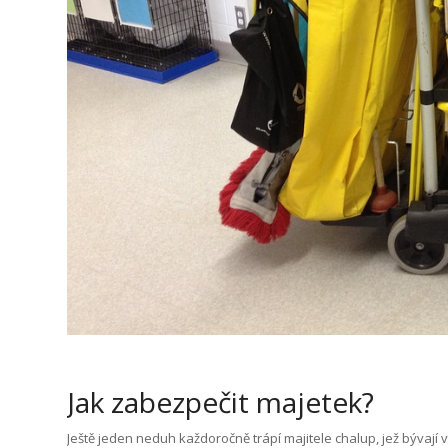
Jak zabezpečit majetek?
Ještě jeden neduh každoročně trápí majitele chalup, jež bývají