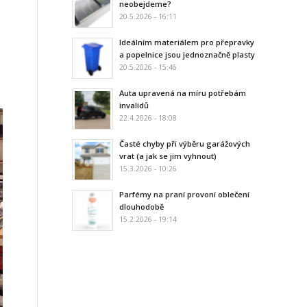
neobejdeme?
20.5.2026 - 16:11
Ideálním materiálem pro přepravky
a popelnice jsou jednoznačně plasty
20.5.2026 - 15:46
Auta upravená na míru potřebám
invalidů
22.4.2026 - 18:08
Časté chyby při výběru garážových
vrat (a jak se jim vyhnout)
15.3.2026 - 10:26
Parfémy na praní provoní oblečení
dlouhodobě
15.2.2026 - 19:14