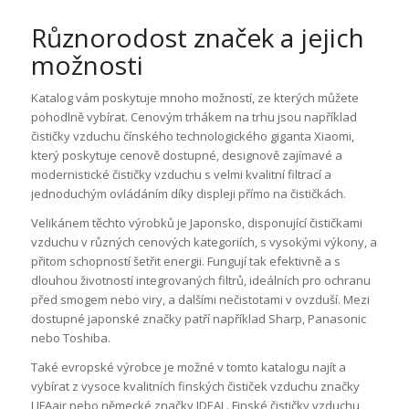
Různorodost značek a jejich
možnosti
Katalog vám poskytuje mnoho možností, ze kterých můžete
pohodlně vybírat. Cenovým trhákem na trhu jsou například
čističky vzduchu čínského technologického giganta Xiaomi,
který poskytuje cenově dostupné, designově zajímavé a
modernistické čističky vzduchu s velmi kvalitní filtrací a
jednoduchým ovládáním díky displeji přímo na čističkách.
Velikánem těchto výrobků je Japonsko, disponující čističkami
vzduchu v různých cenových kategoriích, s vysokými výkony, a
přitom schopností šetřit energii. Fungují tak efektivně a s
dlouhou životností integrovaných filtrů, ideálních pro ochranu
před smogem nebo viry, a dalšími nečistotami v ovzduší. Mezi
dostupné japonské značky patří například Sharp, Panasonic
nebo Toshiba.
Také evropské výrobce je možné v tomto katalogu najít a
vybírat z vysoce kvalitních finských čističek vzduchu značky
LIFAair nebo německé značky IDEAL. Finské čističky vzduchu