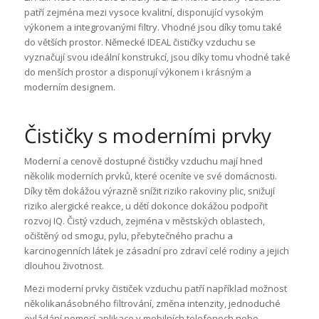
patří zejména mezi vysoce kvalitní, disponující vysokým
výkonem a integrovanými filtry. Vhodné jsou díky tomu také
do větších prostor. Německé IDEAL čističky vzduchu se
vyznačují svou ideální konstrukcí, jsou díky tomu vhodné také
do menších prostor a disponují výkonem i krásným a
moderním designem.
Čističky s moderními prvky
Moderní a cenově dostupné čističky vzduchu mají hned
několik moderních prvků, které oceníte ve své domácnosti.
Díky těm dokážou výrazně snížit riziko rakoviny plic, snižují
riziko alergické reakce, u dětí dokonce dokážou podpořit
rozvoj IQ. Čistý vzduch, zejména v městských oblastech,
očištěný od smogu, pylu, přebytečného prachu a
karcinogenních látek je zásadní pro zdraví celé rodiny a jejich
dlouhou životnost.
Mezi moderní prvky čističek vzduchu patří například možnost
několikanásobného filtrování, změna intenzity, jednoduché
ovládání pomocí aplikace v mobilních telefonech nebo