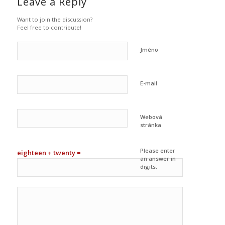
Leave a Reply
Want to join the discussion?
Feel free to contribute!
Jméno
E-mail
Webová
stránka
Please enter
eighteen + twenty =
an answer in
digits: