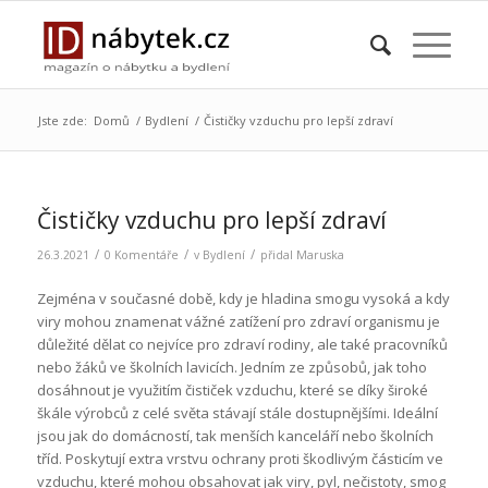
Jste zde:
Domů
/
Bydlení
/
Čističky vzduchu pro lepší zdraví
Čističky vzduchu pro lepší zdraví
/
/
/
26.3.2021
0 Komentáře
v
Bydlení
přidal
Maruska
Zejména v současné době, kdy je hladina smogu vysoká a kdy
viry mohou znamenat vážné zatížení pro zdraví organismu je
důležité dělat co nejvíce pro zdraví rodiny, ale také pracovníků
nebo žáků ve školních lavicích. Jedním ze způsobů, jak toho
dosáhnout je využitím čističek vzduchu, které se díky široké
škále výrobců z celé světa stávají stále dostupnějšími. Ideální
jsou jak do domácností, tak menších kanceláří nebo školních
tříd. Poskytují extra vrstvu ochrany proti škodlivým částicím ve
vzduchu, které mohou obsahovat jak viry, pyl, nečistoty, smog